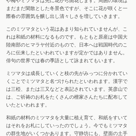
や梅やミツマタは先に花から開花します。周囲の環境は
まだまだ閑散とした冬景色ですが、そこに花が咲くと一
際春の雰囲気を醸し出し清々しさを増していきます。
このミツマタという花はあまり知られていませんが、こ
れは和紙の材料になるものです。もともと原産は中国大
陸南部のヒマラヤ付近のもので、日本へは戦国時代のこ
ろに伝来したといわれていますが定かではありません。
俳句の世界では春の季語として詠まれてもいます。
ミツマタは成長していくと枝の先がみっつに分かれてい
くことでミツマタと名づけられたといわれます。漢字で
は三椏、または三又などと表記されています。英彦山で
は、ご祈祷のお札をたくさんの檀家さんたちに配布して
いたといわれます。
和紙の材料のミツマタを大量に植え育て、和紙をすいて
はそれをお札にしていったのでしょう。今でもミツマタ
の群生地がいくつかあります。守静坊にも、壁面の土手