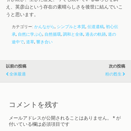
え、英彦山という存在の素晴らしさを後世に結んでいこ
うと思います。
カテゴリー:
かんながら
,
シンプルと本質
,
伝道遺稿
,
初心伝
承
,
自然に学ぶ心
,
自然循環
,
調和と全体
,
過去の軌跡
,
道の
途中で
,
道草
,
響き合い
以前の投稿
次の投稿
全体最適
粉の甦生
コメントを残す
メールアドレスが公開されることはありません。
*
が
付いている欄は必須項目です