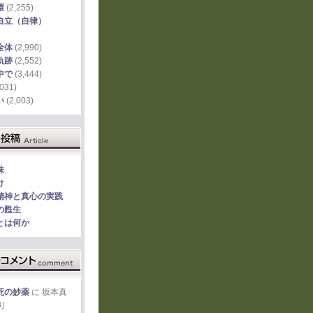
環
(2,255)
自立（自律）
全体
(2,990)
軌跡
(2,552)
中で
(3,444)
031)
い
(2,003)
味
け
精神と真心の実践
の甦生
とは何か
死の妙薬
に
坂本真
り