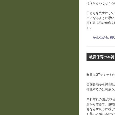
は何かというところ
子どもを先生にして
生になるように思い
打ち破る強い信念を
す。
かんながら
,
刷
教育保育の本質
昨日はGTサミット
全国各地から保育理
拝聴するのは刺激を
それぞれの園が試行
質から省みて、最終
育を志す真心に感じ
も尊いと感じるので