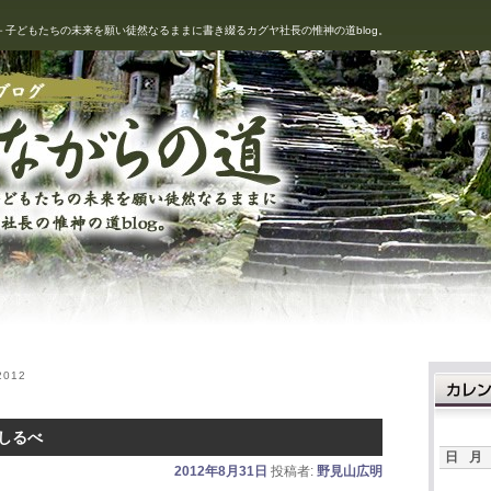
－子どもたちの未来を願い徒然なるままに書き綴るカグヤ社長の惟神の道blog。
ながらの道
2012
しるべ
日
月
2012年8月31日
投稿者:
野見山広明