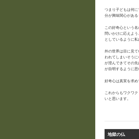
つまり子どもは何に
分が興味関心がある
この好奇心という名
問いかけに応えよう
としているように私
外の世界は目に見て
われてしまいそうに
が澄んできてその先
が自明するように思
好奇心は真実を求め
これからもワクワク
いと思います。
地獄の仏