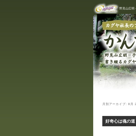
野見山広明
かん
月別アーカイブ:
8月 
好奇心は魂の道