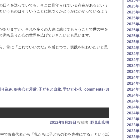
2025
の日々を送っていても、そこに見守られている存在があるという
2025
というものはそういうことに気づくかどうかにかかっているよう
2025
2025
2025
がありますが、それを多くの人達に感じてもらうことで世の中を
2025
で満ち足りた心の世界を広げていきたいとも思います。
2025
2025
ら、常に「これでいいのだ」を感じつつ、実践を味わいたいと思
2024年
2024年
2024年
2024
2024
2024
2024
刷り込み
,
好奇心と矛盾
,
子どもと自然
,
学びと心花
|
comments (3)
2024
2024
2024
2024
2024
2023年
2012年8月29日
投稿者:
野見山広明
2023年
2023年
の中で藤森代表から「私たちは子どもの姿を先生にする」という話
2023