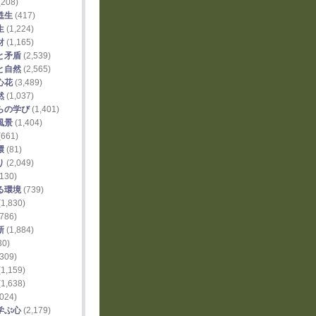
(208)
甦生
(417)
生
(1,224)
財
(1,165)
と矛盾
(2,539)
と自然
(2,565)
心花
(3,489)
然
(1,037)
らの学び
(1,401)
風景
(1,404)
(661)
環
(81)
り
(2,049)
130)
る環境
(739)
1,830)
786)
新
(1,884)
30)
309)
1,159)
1,638)
024)
学ぶ心
(2,179)