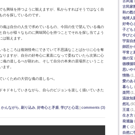
古武道
古民家
でも興味を持つように観えますが、私からすればそうではなく自
和の甦
ものを探しているのです。
地球人
好奇心
の魂は自分の人生で求めているもの、今回の生で望んでいる魂の
子ども
と自らが様々なものに興味関心を持つことでそれを探し当てよう
学びと
には観えます。
宇宙自
師匠か
いるところは複雑怪奇にできていて不思議なことばかりに心を奪
平常と
なりますが、自分の好奇心に素直になって委ねていたら次第に心
徳の宝
に魂の道しるべが顕われ、そして自分の本来の居場所ということ
徳積循
います。
思いや
情熱
(1,
ていくための大切な魂の道しるべ。
愛のあ
暮らし
(
ドキドキしていきながら、自らのビジョンを楽しく描いていきた
楽問
(1,
温故知
然礼
(9
かんながら
,
刷り込み
,
好奇心と矛盾
,
学びと心花
|
comments (3)
王道
(1,
生き方
(
発達論
(
磨く
(2,
自然に