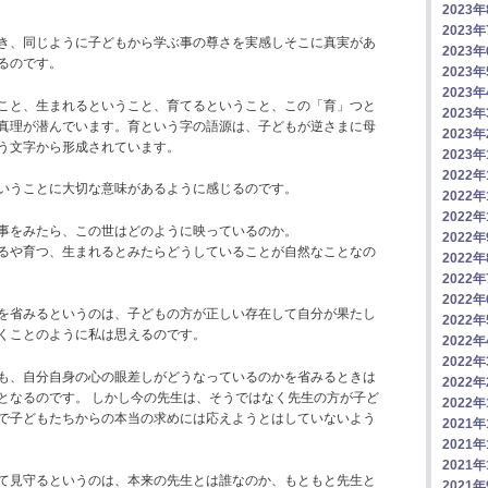
2023
2023
き、同じように子どもから学ぶ事の尊さを実感しそこに真実があ
2023
るのです。
2023
2023
こと、生まれるということ、育てるということ、この「育」つと
2023
真理が潜んでいます。育という字の語源は、子どもが逆さまに母
2023
う文字から形成されています。
2023
2022年
いうことに大切な意味があるように感じるのです。
2022年
2022年
事をみたら、この世はどのように映っているのか。
2022
るや育つ、生まれるとみたらどうしていることが自然なことなの
2022
2022
2022
を省みるというのは、子どもの方が正しい存在して自分が果たし
2022
くことのように私は思えるのです。
2022
2022
も、自分自身の心の眼差しがどうなっているのかを省みるときは
2022
となるのです。 しかし今の先生は、そうではなく先生の方が子ど
2022
で子どもたちからの本当の求めには応えようとはしていないよう
2021年
2021年
2021年
て見守るというのは、本来の先生とは誰なのか、もともと先生と
2021