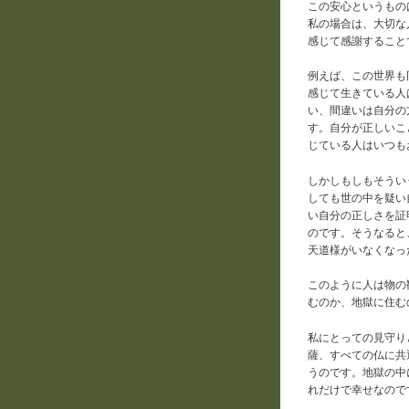
この安心というもの
私の場合は、大切な
感じて感謝すること
例えば、この世界も
感じて生きている人
い、間違いは自分の
す。自分が正しいこ
じている人はいつも
しかしもしもそうい
しても世の中を疑い
い自分の正しさを証
のです。そうなると
天道様がいなくなっ
このように人は物の
むのか、地獄に住む
私にとっての見守り
薩、すべての仏に共
うのです。地獄の中
れだけで幸せなので