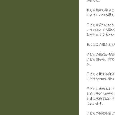
があった。
私も自然から学ぶと
るようにいつも思え
子どもが育つという
いうのはとても深い
親から出てくるとい
私にはこの逆さまと
子どもの視点から物
子ども側から、育て
か。
子どもと接する自分
てどうなのかに気づ
子どもに求めるより
じめて子どもが先生
も達に求めてばかり
に思います。
子どもの発達を信じ