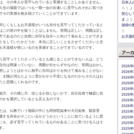
は、その本人が見守られていると実感することしかありません。
日本人
人生の場面ではいつも一期一会の出逢いに見守られそれに気づき
ろう
よ
でその実感を抱き続けていくことができています。
安心し
ま
より
同じくもしもお天道様がいつも自分を見守ってくださっていると
信仰の
はこの世の中を疑うことはしません。世間は正しい、周囲は正し
り
方であるのだと自然に矢印を自分へと向けて省みることができま
お天道
とをしていたかどうか、本当に正しいことをさせてくださいと念
お天道様が傍にいるのを実感することができているのです。
う見守ってくださっているとも感じることができない人は、どう
自分は間違っていない、周囲が分からずやなのだ、世間はおかし
2026
明しようとばかりに相手に矢印ばかりを向けて省みることがない
2026
、太陽が消えたように雲がかかり不安になるのだからその人はお
2026
たと悲嘆にくれるのです。
2026
2026
観方、その感じ方、信じるか信じないかで、自分自身で極楽に住
2026
のかを選択しているとも言えるのです。
2026
2026
とは、仏教でいう地獄の中にも阿弥陀如来や大日如来、観音菩
2025年
通する存在がそこにいるかどうかということに似ているように思
2025年
にも、必ず見守ってくれているものがあることに気づける人はそ
2025年
す。
2025