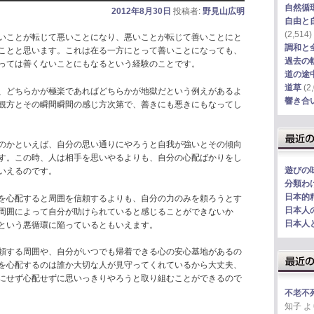
自然循
2012年8月30日
投稿者:
野見山広明
自由と
(2,514)
いことが転じて悪いことになり、悪いことが転じて善いことにと
調和と
ことと思います。これは在る一方にとって善いことになっても、
過去の
っては善くないことにもなるという経験のことです。
道の途
道草
(2,
、どちらかが極楽であればどちらかが地獄だという例えがあるよ
響き合
観方とその瞬間瞬間の感じ方次第で、善きにも悪きにもなってし
のかといえば、自分の思い通りにやろうと自我が強いとその傾向
す。この時、人は相手を思いやるよりも、自分の心配ばかりをし
遊びの
いえるのです。
分類わ
日本的
を心配すると周囲を信頼するよりも、自分の力のみを頼ろうとす
日本人
周囲によって自分が助けられていると感じることができないか
日本人
という悪循環に陥っているともいえます。
頼する周囲や、自分がいつでも帰着できる心の安心基地があるの
を心配するのは誰か大切な人が見守ってくれているから大丈夫、
にせず心配せずに思いっきりやろうと取り組むことができるので
不老不
知子
よ