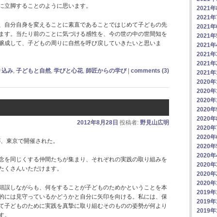
に立脚することのように思います。
2021
2021
、自分自身を変えることに素直であることではじめて子どもの先
2021
ます。当たり前のことに気づける感性を、今の世の中の世間知を
2021
醸成して、子どもの周りに自然を呼び戻していきたいと思いま
2021
2021
2021
り込み
,
子どもと自然
,
学びと心花
,
師匠からの学び
|
comments (3)
2021
2020年
2020年
2020年
2020
2020
2012年8月28日
投稿者:
野見山広明
2020
2020
が、東京で開催された。
2020
2020
念を同じくする仲間たちが集まり、それぞれの実践の取り組みを
2020
たくさんいただけます。
2020
2020
錯誤しながらも、何をすることが子どものためかということを本
2019年
的には見守っているかどうかと自分に矢印を向ける。私には、保
2019年
て子どものために実践を真摯に取り組むそのものの姿勢が何より
2019年
す。