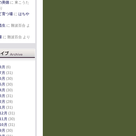
の美徳
に
東こうた
り
て育つ場
に
はちや
甦生
に
難波百合
よ
様
に
難波百合
より
年8月
(6)
年7月
(31)
年6月
(30)
年5月
(30)
年4月
(30)
年3月
(31)
年2月
(28)
年1月
(31)
12月
(31)
11月
(30)
10月
(31)
年9月
(30)