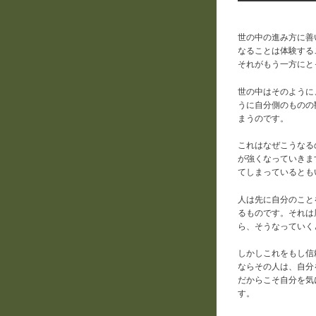
世の中の進み方に善
なることは体験する
それがもう一方にと
世の中はそのように
うに自分側のものの
まうのです。
これはなぜこうなる
が強くなっていきま
てしまっているとも
人は先に自分のこと
るものです。それは
ら、そうなっていく
しかしこれをもし信
ならその人は、自分
だからこそ自分を気
す。