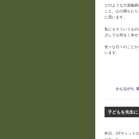
どのような六道輪廻
こと。心の満ちたり
に思います。
私にもそういうもの
少しでも明るく幸せ
色々な日々のことか
います。
かんながら
,
子どもを先生に
昨日、GTサミット