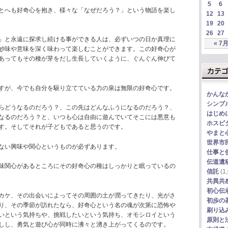
5
6
とへも好奇心を抱き、様々な「なぜだろう？」という物語を楽し
12
13
19
20
26
27
」と永遠に探求し続ける事ができる人は、必ずいつの日か真理に
« 7
妙味や意味を深く味わって楽しむことができます。この好奇心が
あってもその種が芽をだし生長していくように、ぐんぐん伸びて
すが、今でも自分を駆り立てている力の泉は無限の好奇心です。
かんな
シンプ
らどうなるのだろう？、この先はどんなふうになるのだろう？、
はじめ
なるのだろう？と、いつも心は自由に遊んでいてそこには悪意も
ホスピ
す。そしてそれが子どもであると思うのです。
やまと
世界市
ない興味や関心というものが必ずあります。
仕事と
伝道遺
味関心があるところにその好奇心の種はしっかりと眠っているの
信託
(1,
共異共
初心伝
カケ、その出会いによってその周囲の土が潤ってきたり、光がさ
初歩の
り、その季節が訪れたなら、好奇心という名の魂が次第に恐怖や
刷り込
いという気持ちや、挑戦したいという気持ち、オモシロイという
原則と
しし、勇気と遊び心が同時に沸々と湧き上がってくるのです。