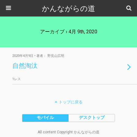
かんながらの道
アーカイブ › 4月 9th, 2020
2020年4月9日 • 著者： 野見山広明
自然淘汰
1レス
トップに戻る
モバイル
デスクトップ
All content Copyright かんながらの道