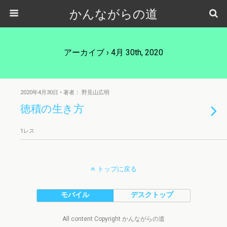
かんながらの道
アーカイブ › 4月 30th, 2020
2020年4月30日 • 著者： 野見山広明
徳積の生き方
1レス
トップに戻る
モバイル
デスクトップ
All content Copyright かんながらの道