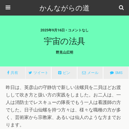
かんながらの道
2025年9月16日 • コメントなし
宇宙の法具
野見山広明
共有
ツイート
ピン
メール
SMS
昨日は、英彦山の守静坊で新しい法螺貝を二貝ほどお渡
しして吹き方と扱い方の実践をしました。お二人は、一
人は消防士でレスキューの隊長でもう一人は看護師の方
でした。日子山仙螺を持つ方々は、様々な職種の方が多
く、芸術家から宗教家、あるいは仙人のような方までお
ります。