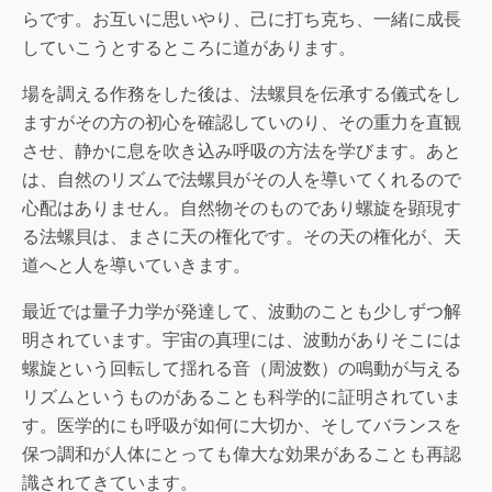
らです。お互いに思いやり、己に打ち克ち、一緒に成長
していこうとするところに道があります。
場を調える作務をした後は、法螺貝を伝承する儀式をし
ますがその方の初心を確認していのり、その重力を直観
させ、静かに息を吹き込み呼吸の方法を学びます。あと
は、自然のリズムで法螺貝がその人を導いてくれるので
心配はありません。自然物そのものであり螺旋を顕現す
る法螺貝は、まさに天の権化です。その天の権化が、天
道へと人を導いていきます。
最近では量子力学が発達して、波動のことも少しずつ解
明されています。宇宙の真理には、波動がありそこには
螺旋という回転して揺れる音（周波数）の鳴動が与える
リズムというものがあることも科学的に証明されていま
す。医学的にも呼吸が如何に大切か、そしてバランスを
保つ調和が人体にとっても偉大な効果があることも再認
識されてきています。