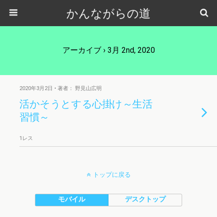
かんながらの道
アーカイブ › 3月 2nd, 2020
2020年3月2日 • 著者： 野見山広明
活かそうとする心掛け～生活
習慣～
1レス
トップに戻る
モバイル
デスクトップ