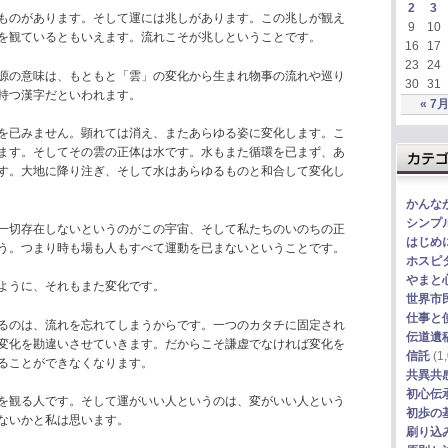
2
3
ものがあります。そして運には兆しがあります。この兆しが観え
9
10
を観ているともいえます。流れこそが兆しということです。
16
17
23
24
源の意味は、もともと「雲」の変化から生まれ物事の流れや巡り
30
31
持つ漢字だといわれます。
« 7
を已みません。顕れては消え、またあらゆる姿に変化します。こ
ます。そしてその雲の正体は水です。水もまた循環を已まず、あ
す。大地に降り注ぎ、そして水はあらゆるものと和合して変化し
かんな
シンプ
一切存在しないというのがこの宇宙、そして私たちのいのちの正
はじめ
う。つまり時も場も人もすべて運動を已まないということです。
ホスピ
やまと
ように、それもまた変化です。
世界市
仕事と
るのは、流れを忘れてしまうからです。一つのカタチに固定され
伝道遺
変化を勘違いさせていきます。だからこそ謙虚でなければ変化を
信託
(1,
ることができなくなります。
共異共
初心伝
を観る人です。そして運がいい人というのは、変がいい人という
初歩の
ないかと私は思います。
刷り込