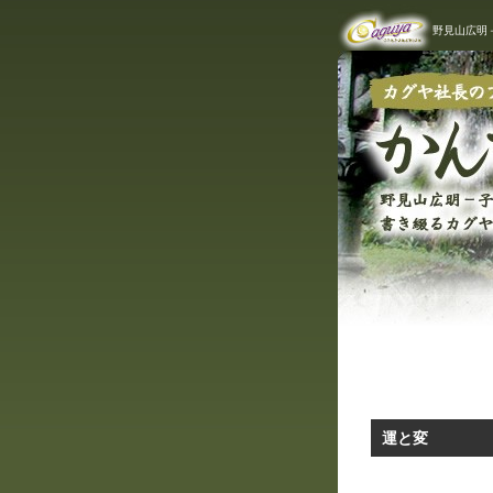
野見山広明
かん
投稿ナビゲーシ
運と変