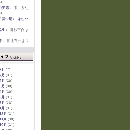
り
の美徳
に
東こうた
り
て育つ場
に
はちや
甦生
に
難波百合
よ
様
に
難波百合
より
年8月
(7)
年7月
(31)
年6月
(30)
年5月
(30)
年4月
(30)
年3月
(31)
年2月
(28)
年1月
(31)
12月
(31)
11月
(30)
10月
(31)