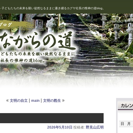
－子どもたちの未来を願い徒然なるままに書き綴るカグヤ社長の惟神の道blog。
ながらの道
ョン
«
|
|
»
文明の自立
main
文明の甦生
日
月
2026年5月10日
投稿者:
野見山広明