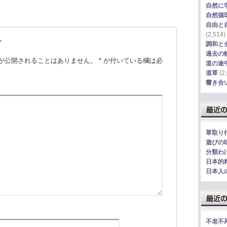
自然に
自然循
自由と
(2,514)
す
調和と
過去の
が公開されることはありません。
*
が付いている欄は必
道の途
道草
(2,
響き合
草取り
遊びの
分類わ
日本的
日本人
不老不