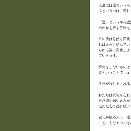
人生には運というも
るというのは、流れ
「運」という字の語
合わせを表す意味を
空の雲は悠然と変化
れは天候と結んでい
らゆる姿に変化しま
ていきます。
変化をしないものは
体ということでしょ
生死が繰り返される
私たちは変化を忘れ
た意識や思い込みが
澄んだ心で感じ続け
変化を観る人は、運
ことにもなるのでは