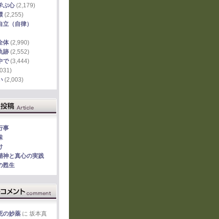
学ぶ心
(2,179)
環
(2,255)
自立（自律）
全体
(2,990)
軌跡
(2,552)
中で
(3,444)
031)
い
(2,003)
行事
味
け
精神と真心の実践
の甦生
死の妙薬
に
坂本真