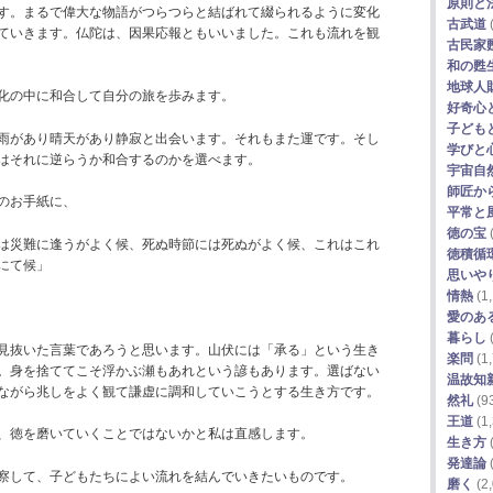
原則と
す。まるで偉大な物語がつらつらと結ばれて綴られるように変化
古武道
ていきます。仏陀は、因果応報ともいいました。これも流れを観
古民家
和の甦
地球人
化の中に和合して自分の旅を歩みます。
好奇心
子ども
雨があり晴天があり静寂と出会います。それもまた運です。そし
学びと
はそれに逆らうか和合するのかを選べます。
宇宙自
師匠か
のお手紙に、
平常と
徳の宝
は災難に逢うがよく候、死ぬ時節には死ぬがよく候、これはこれ
徳積循
にて候」
思いや
情熱
(1,
愛のあ
暮らし
(
見抜いた言葉であろうと思います。山伏には「承る」という生き
楽問
(1,
。身を捨ててこそ浮かぶ瀬もあれという諺もあります。選ばない
温故知
ながら兆しをよく観て謙虚に調和していこうとする生き方です。
然礼
(9
王道
(1,
、徳を磨いていくことではないかと私は直感します。
生き方
(
発達論
(
察して、子どもたちによい流れを結んでいきたいものです。
磨く
(2,