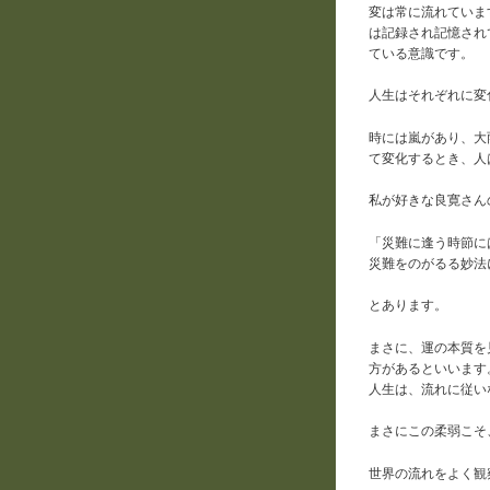
変は常に流れていま
は記録され記憶され
ている意識です。
人生はそれぞれに変
時には嵐があり、大
て変化するとき、人
私が好きな良寛さん
「災難に逢う時節に
災難をのがるる妙法
とあります。
まさに、運の本質を
方があるといいます
人生は、流れに従い
まさにこの柔弱こそ
世界の流れをよく観