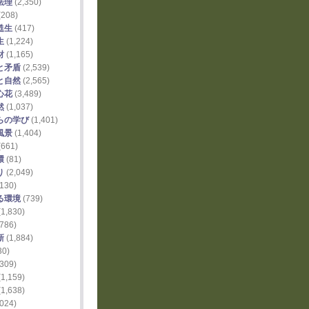
法理
(2,350)
(208)
甦生
(417)
生
(1,224)
財
(1,165)
と矛盾
(2,539)
と自然
(2,565)
心花
(3,489)
然
(1,037)
らの学び
(1,401)
風景
(1,404)
(661)
環
(81)
り
(2,049)
130)
る環境
(739)
1,830)
786)
新
(1,884)
30)
309)
1,159)
1,638)
024)