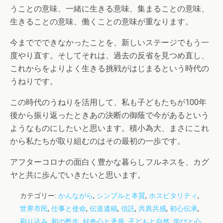
うことの意味、一緒に生きる意味、集まることの意味、
生きることの意味、働くことの意味が重なります。
今まででできなかったことを、新しいステージでもう一
度やり直す。そしてそれは、過去の反省を見つめ直し、
これからをよりよく生きる挑戦がはじまるという時代の
うねりです。
この時代のうねりを活用して、私も子どもたちが100年
後から振り返ったときあの決断の御蔭で今があるという
ようなものにしたいと思います。積小為大、まさにこれ
から私たちが取り組むのはその最初の一歩です。
アフターコロナの面白く豊かな暮らしフルネスを、カグ
ヤと共に歩んでいきたいと思います。
カテゴリー:
かんながら
,
シンプルと本質
,
ホスピタリティ
,
世界市民
,
仕事と使命
,
伝道遺稿
,
信託
,
共異共感
,
初心伝承
,
刷り込み
,
和の甦生
,
好奇心と矛盾
,
子どもと自然
,
学びと心