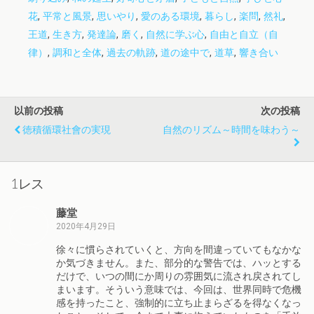
花
,
平常と風景
,
思いやり
,
愛のある環境
,
暮らし
,
楽問
,
然礼
,
王道
,
生き方
,
発達論
,
磨く
,
自然に学ぶ心
,
自由と自立（自
律）
,
調和と全体
,
過去の軌跡
,
道の途中で
,
道草
,
響き合い
以前の投稿
次の投稿
徳積循環社會の実現
自然のリズム～時間を味わう～
1レス
藤堂
2020年4月29日
徐々に慣らされていくと、方向を間違っていてもなかな
か気づきません。また、部分的な警告では、ハッとする
だけで、いつの間にか周りの雰囲気に流され戻されてし
まいます。そういう意味では、今回は、世界同時で危機
感を持ったこと、強制的に立ち止まらざるを得なくなっ