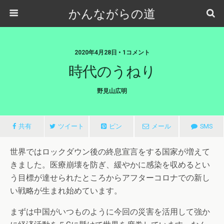
かんながらの道
2020年4月28日 • 1コメント
時代のうねり
野見山広明
共有
ツイート
ピン
メール
SMS
世界ではロックダウン後の終息宣言をする国家が増えて
きました。医療崩壊を防ぎ、緩やかに感染を収めるとい
う目標が達せられたところからアフターコロナでの新し
い戦略が生まれ始めています。
まずは中国がいつものように今回の災害を活用して強か